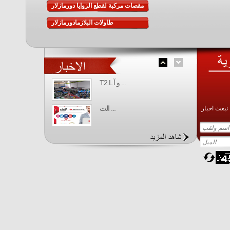
مقصات مركبة لقطع الزوايا دورمازلار
طاولات البلازمادورمازلار
T2.L و آ ...
الت ...
 نبعث اخبار