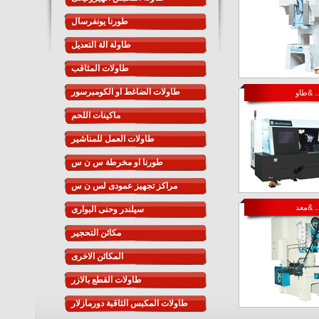
طورنا يونفرسال
طاولة الة التعديل
طاولات المثاقب
طاولات الضاغط او الكومبرسور
و& ...
ماكينات اللحم
طاولات العمل للمناشير
طورنا او مخرطة س ن س
مراكز تجهيز عمودى لس ن س
د& ...
سيلندر وحنى البوارى
مكائن التحجير
المكائن الاخرى
طاولات القطع بالازر
طاولات المكبس الثاقبة دورمازلار