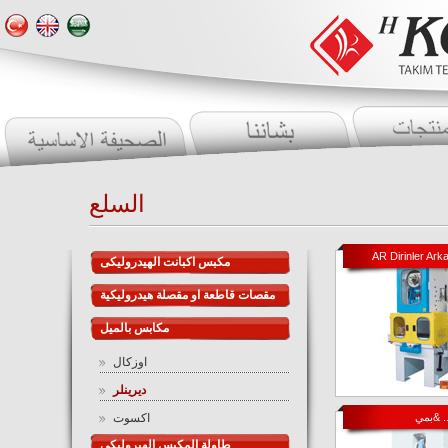
السلع
AR Dirinler Arka
مكبس اكبانت الهيدروليكى
مقصات قاطعة او مقصلة هيدروليكية
مكابس بالميل
اوزكال
ديرينلر
ي& ...
اكسوت
طاولة المكبس الهيروليكى