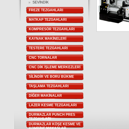
SEVİNDİK
FREZE TEZGAHLARI
MATKAP TEZGAHLARI
KOMPRESÖR TEZGAHLARI
KAYNAK MAKİNELERİ
TESTERE TEZGAHLARI
CNC TORNALAR
CNC DİK İŞLEME MERKEZLERİ
SİLİNDİR VE BORU BÜKME
TAŞLAMA TEZGAHLARI
DİĞER MAKİNALAR
LAZER KESME TEZGAHLARI
DURMAZLAR PUNCH PRES
TEZGAHLARI
DURMAZLAR KÖŞE KESME VE
KOMBİNE MAKASLAR